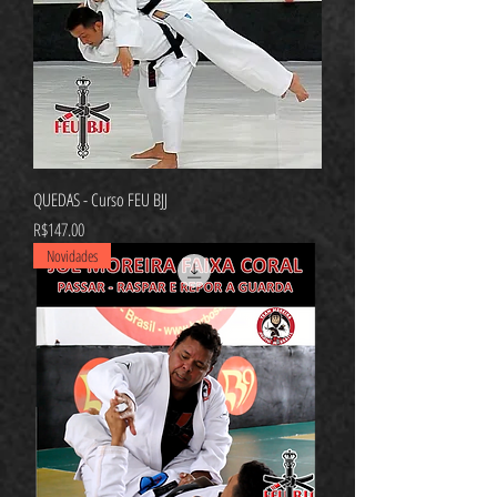
QUEDAS - Curso FEU BJJ
가격
R$147.00
Novidades