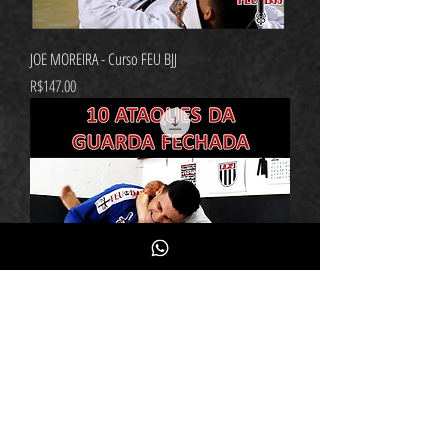
JOE MOREIRA - Curso FEU BJJ
가격
R$147.00
10 Ataques da Guarda Fechada - Curso FEU BJJ
가격
R$147.00