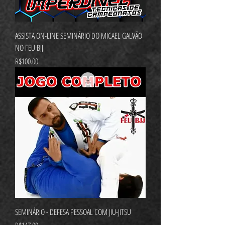
ASSISTA ON-LINE SEMINÁRIO DO MICAEL GALVÃO
NO FEU BJJ
가격
R$100.00
SEMINÁRIO - DEFESA PESSOAL COM JIU-JITSU