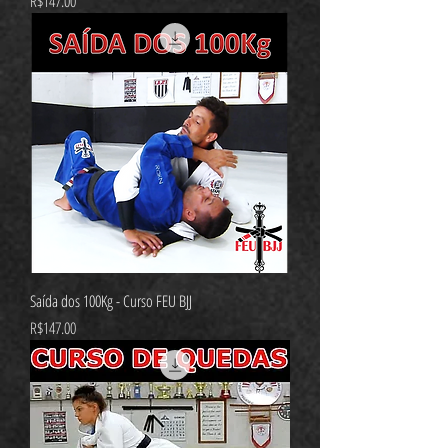
가격
R$147.00
Saída dos 100Kg - Curso FEU BJJ
가격
R$147.00