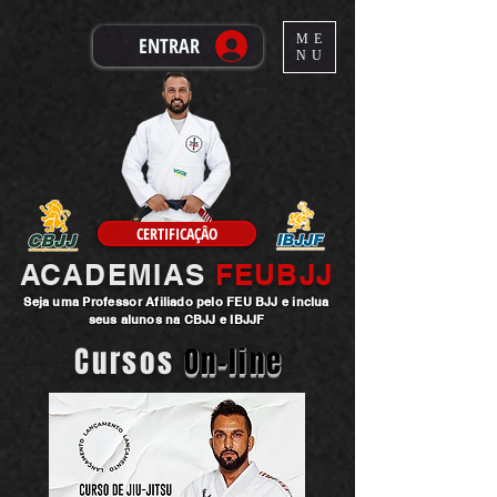
ME
ENTRAR
NU
CERTIFICAÇÂO
ACADEMIAS
FEUBJJ
Seja uma
Professor
Afiliado pelo FEU BJJ e inclua
seus alunos na CBJJ e IBJJF
Cursos
On-line